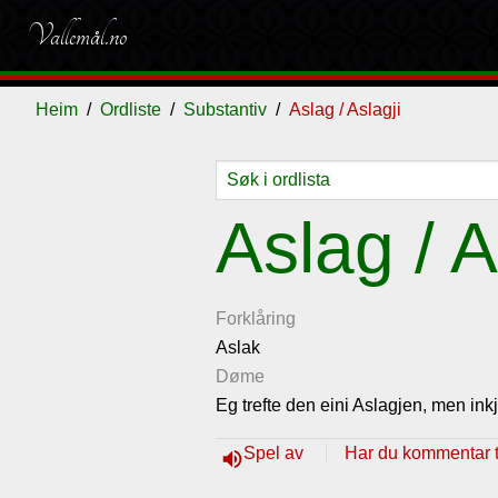
Vallemål.no
Heim
Ordliste
Substantiv
Aslag / Aslagji
Ordliste
Om
Gjestebok
Nyhende
Aslag / A
vallemålet
Forklåring
Aslak
Døme
Eg trefte den eini Aslagjen, men inkj
Spel av
Har du kommentar ti
volume_up