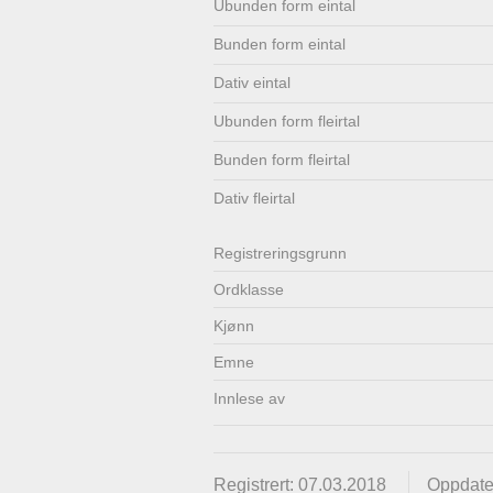
Ubunden form eintal
Lenkjer
Kontakt
Bunden form eintal
oss
Dativ eintal
Ubunden form fleirtal
Bunden form fleirtal
Dativ fleirtal
Registrerings­grunn
Ordklasse
Kjønn
Emne
Innlese av
Registrert: 07.03.2018
Oppdater