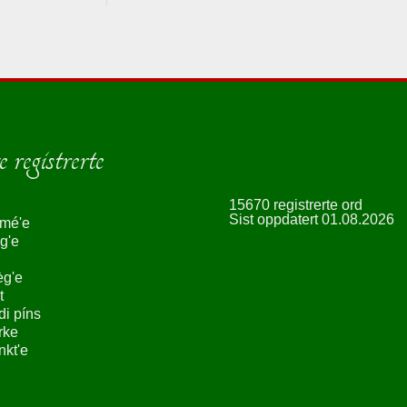
 registrerte
15670 registrerte ord
Sist oppdatert 01.08.2026
smé'e
g'e
èg'e
t
ndi píns
rke
nkt'e