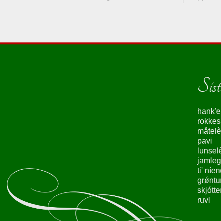
Siste
hank'e
rokke
måtelè
pavi
lunsel
jamleg
ti' níe
grǿntu
skjótte
ruvl