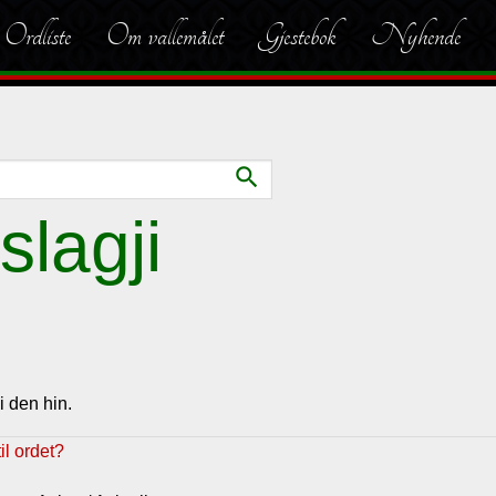
Ordliste
Om vallemålet
Gjestebok
Nyhende
search
slagji
i den hin.
l ordet?