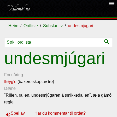
dehaze
Vallemål.no
Heim
Ordliste
Substantiv
undesmjúgari
search
Ordliste
undesmjúgari
Om
vallemålet
Forklåring
fløyg'e
(bakereiskap av tre)
Døme
Gjestebok
"Rillen, rallen, undesmjúgaren å smikkedallen", æ a gåmó
regle.
Nyhende
Spel av
Har du kommentar til ordet?
volume_up