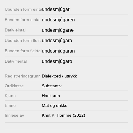
Lenkjer
Ubunden form eintal
undesmjúgari
Bunden form eintal
undesmjúgaren
Kontakt
Dativ eintal
undesmjúgaræ
oss
Ubunden form fleirtal
undesmjúgara
Bunden form fleirtal
undesmjúgaran
Dativ fleirtal
undesmjúgaró
Registrerings­grunn
Dialektord / uttrykk
Ordklasse
Substantiv
Kjønn
Hankjønn
Emne
Mat og drikke
Innlese av
Knut K. Homme (2022)