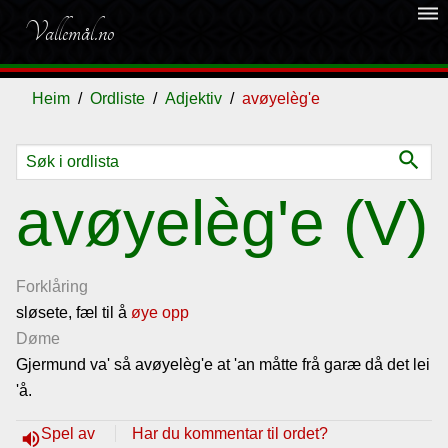
dehaze
Vallemål.no
Heim
Ordliste
Adjektiv
avøyelèg'e
search
Ordliste
avøyelèg'e (V)
Om
vallemålet
Forklåring
sløsete, fæl til å
øye opp
Døme
Gjestebok
Gjermund va' så avøyelèg'e at 'an måtte frå garæ då det lei
'å.
Nyhende
Spel av
Har du kommentar til ordet?
volume_up