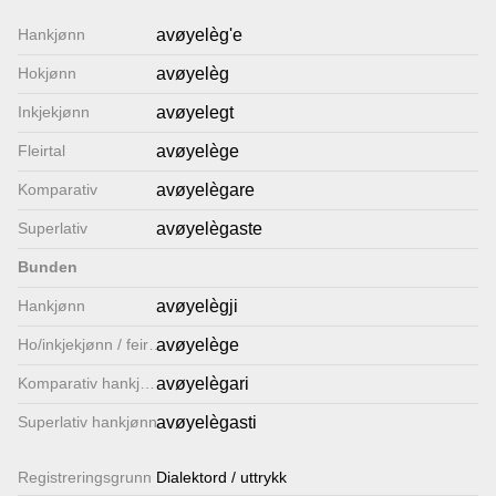
Lenkjer
Hankjønn
avøyelèg'e
Hokjønn
avøyelèg
Kontakt
Inkjekjønn
avøyelegt
oss
Fleirtal
avøyelège
Komparativ
avøyelègare
Superlativ
avøyelègaste
Bunden
Hankjønn
avøyelègji
Ho/inkjekjønn / feirtal
avøyelège
Komparativ hankjønn
avøyelègari
Superlativ hankjønn
avøyelègasti
Registrerings­grunn
Dialektord / uttrykk