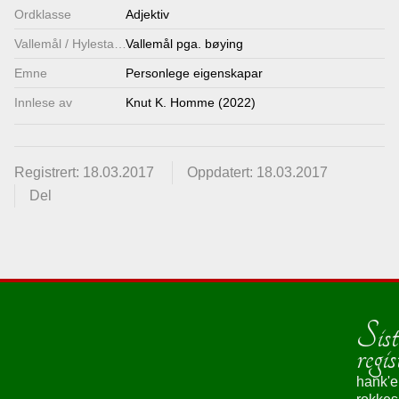
Ordklasse
Adjektiv
Vallemål / Hylestadmål
Vallemål pga. bøying
Emne
Personlege eigenskapar
Innlese av
Knut K. Homme (2022)
Registrert: 18.03.2017
Oppdatert: 18.03.2017
Del
Sist
regis
hank'e