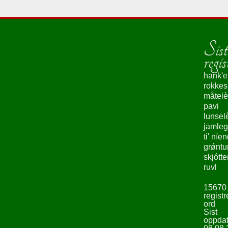
Sist
regis
hank'e
rokke
måtelè
pavi
lunsel
jamleg
ti' níe
grǿntu
skjótte
ruvl
15670
registr
ord
Sist
oppdat