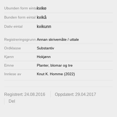
Lenkjer
Ubunden form eintal
kvike
Bunden form eintal
kvikâ
Kontakt
Dativ eintal
kvikunn
oss
Registrerings­grunn
Annan skrivemåte / uttale
Ordklasse
Substantiv
Kjønn
Hokjønn
Emne
Planter, blomar og tre
Innlese av
Knut K. Homme (2022)
Registrert: 24.08.2016
Oppdatert: 29.04.2017
Del