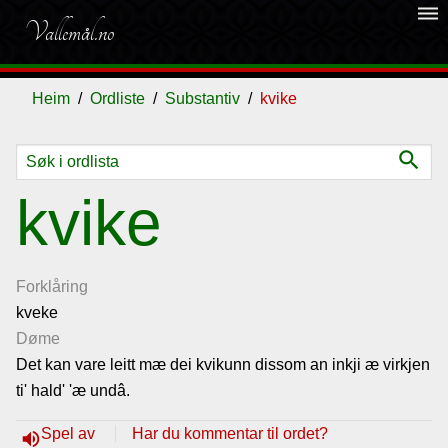
dehaze
Vallemål.no
Heim
Ordliste
Substantiv
kvike
search
Ordliste
kvike
Om
vallemålet
Forklåring
kveke
Døme
Gjestebok
Det kan vare leitt mæ dei kvikunn dissom an inkji æ virkjen
ti' hald' 'æ undâ.
Nyhende
Spel av
Har du kommentar til ordet?
volume_up