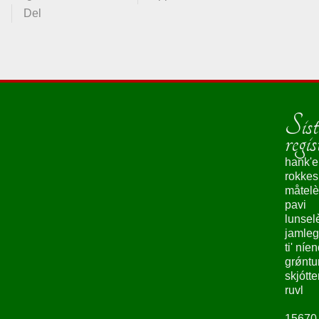
Del
Sist
regis
hank'e
rokke
måtelè
pavi
lunsel
jamleg
ti' níe
grǿntu
skjótte
ruvl
15670