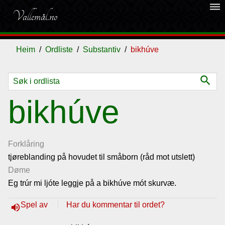
dehaze
Vallemål.no
Heim
Ordliste
Substantiv
bikhúve
search
Ordliste
bikhúve
Om
vallemålet
Forklåring
tjøreblanding på hovudet til småborn (råd mot utslett)
Døme
Gjestebok
Eg trúr mi ljóte leggje på a bikhúve mót skurvæ.
Nyhende
Spel av
Har du kommentar til ordet?
volume_up