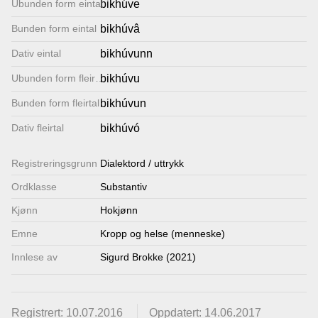
Ubunden form eintal
bikhúve
Lenkjer
Bunden form eintal
bikhúvâ
Dativ eintal
bikhúvunn
Kontakt
Ubunden form fleirtal
bikhúvu
oss
Bunden form fleirtal
bikhúvun
Dativ fleirtal
bikhúvó
Registrerings­grunn
Dialektord / uttrykk
Ordklasse
Substantiv
Kjønn
Hokjønn
Emne
Kropp og helse (menneske)
Innlese av
Sigurd Brokke (2021)
Registrert: 10.07.2016
Oppdatert: 14.06.2017