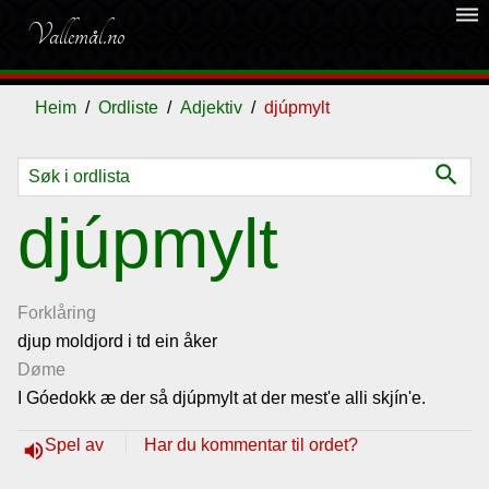
dehaze
Vallemål.no
Heim
Ordliste
Adjektiv
djúpmylt
search
Ordliste
djúpmylt
Om
vallemålet
Forklåring
djup moldjord i td ein åker
Døme
Gjestebok
I Góedokk æ der så djúpmylt at der mest'e alli skjín'e.
Nyhende
Spel av
Har du kommentar til ordet?
volume_up