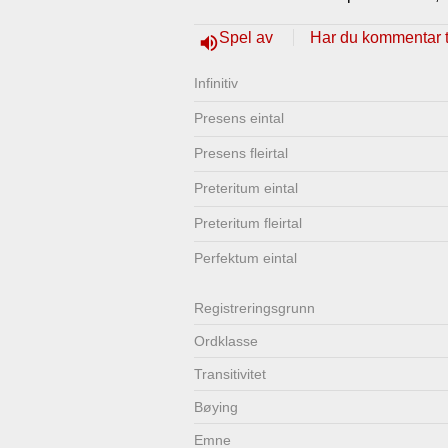
Lenkjer
Kontakt
Spel av
Har du kommentar ti
volume_up
oss
Infinitiv
Presens eintal
Presens fleirtal
Preteritum eintal
Preteritum fleirtal
Perfektum eintal
Registrerings­grunn
Ordklasse
Transitivitet
Bøying
Emne