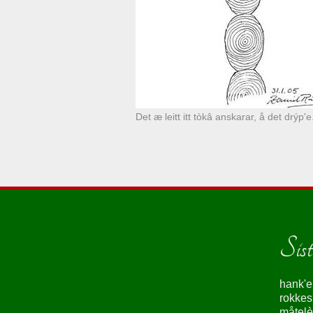
Det æ leitt itt tòkâ anskarar, å det drýp'
Siste
hank'e
rokke
måtelè