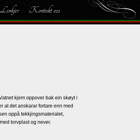
Lenkjer
Kontakt oss
. Vatnet kjem oppover bak ein skøyt i
er at det anskarar fortare enn med
isen oppå tekkjingsmaterialet,
med torvplast og never.