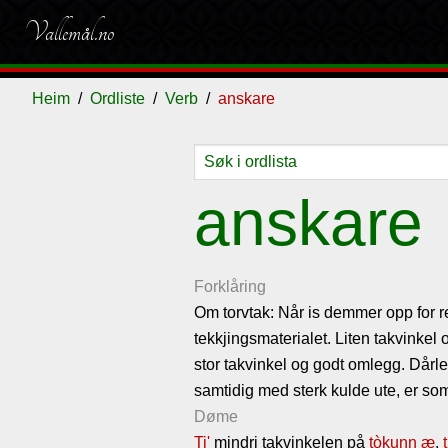
Vallemål.no
Heim
Ordliste
Verb
anskare
Ordliste
Om
Gjestebok
Nyhende
anskare
vallemålet
Forklåring
Om torvtak: Når is demmer opp for re
tekkjingsmaterialet. Liten takvinkel
stor takvinkel og godt omlegg. Dårleg
samtidig med sterk kulde ute, er so
Døme
Ti'
mindri takvinkelen på
tòkunn
æ
,
t