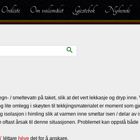
Ordliste
Om vallemålet
Gjestebok
Nyhende
search
gn- / smeltevatn på taket, slik at det vert lekkasje og dryp inne
 og lite omlegg i skøyten til tekkjingsmaterialet er moment som gj
 isolasjon i himling slik at varmen inne smeltar isen / delar av 
m oftast årsak til denne situasjonen. Problemet kan oppstå både 
i'
léttare
hève
det for å anskare.