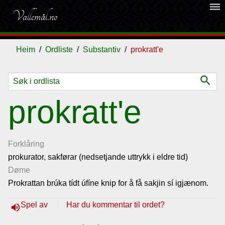
dehaze
Vallemål.no
Heim
Ordliste
Substantiv
prokratt'e
search
Ordliste
prokratt'e
Om
vallemålet
Forklåring
prokurator, sakførar (nedsetjande uttrykk i eldre tid)
Døme
Gjestebok
Prokrattan brúka tídt úfíne knip for å få sakjin sí igjænom.
Nyhende
Spel av
Har du kommentar til ordet?
volume_up