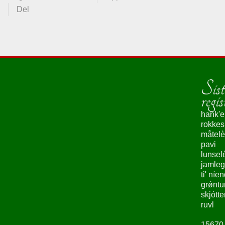
Del
Sist
regis
hank'e
rokke
måtelè
pavi
lunsel
jamleg
ti' níe
grǿntu
skjótte
ruvl
15670