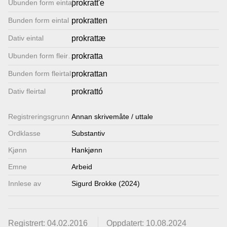
Ubunden form eintal
prokratt'e
Lenkjer
Bunden form eintal
prokratten
Dativ eintal
prokrattæ
Kontakt
Ubunden form fleirtal
prokratta
oss
Bunden form fleirtal
prokrattan
Dativ fleirtal
prokrattó
Registrerings­grunn
Annan skrivemåte / uttale
Ordklasse
Substantiv
Kjønn
Hankjønn
Emne
Arbeid
Innlese av
Sigurd Brokke (2024)
Registrert: 04.02.2016
Oppdatert: 10.08.2024