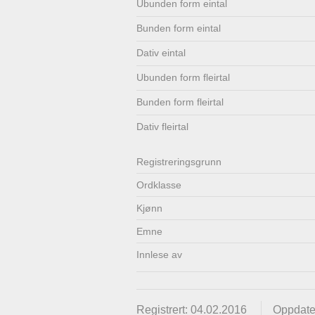
Ubunden form eintal
Lenkjer
Kontakt
Bunden form eintal
oss
Dativ eintal
Ubunden form fleirtal
Bunden form fleirtal
Dativ fleirtal
Registrerings­grunn
Ordklasse
Kjønn
Emne
Innlese av
Registrert: 04.02.2016
Oppdate