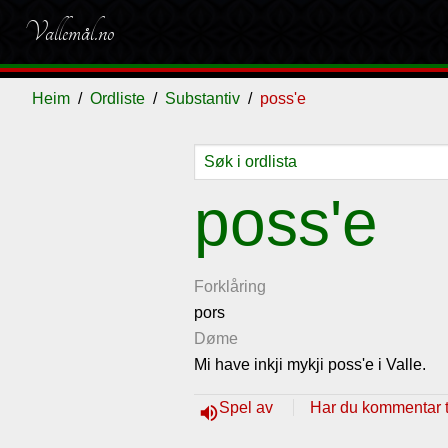
Vallemål.no
Heim
Ordliste
Substantiv
poss'e
Ordliste
Om
Gjestebok
Nyhende
poss'e
vallemålet
Forklåring
pors
Døme
Mi have inkji mykji poss'e i Valle.
Spel av
Har du kommentar ti
volume_up