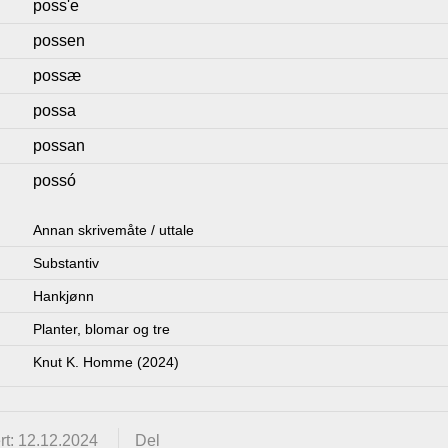
poss'e
possen
possæ
possa
possan
possó
Annan skrivemåte / uttale
Substantiv
Hankjønn
Planter, blomar og tre
Knut K. Homme (2024)
rt: 12.12.2024
Del