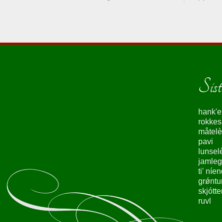
Siste
hank'e
rokke
måtelè
pavi
lunsel
jamleg
ti' níe
grǿntu
skjótte
ruvl