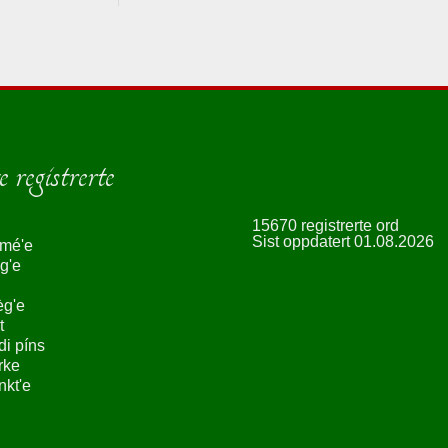
 registrerte
15670 registrerte ord
Sist oppdatert 01.08.2026
smé'e
g'e
èg'e
t
ndi píns
rke
nkt'e