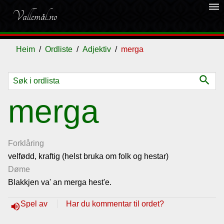
dehaze
Vallemål.no
Heim
Ordliste
Adjektiv
merga
search
Ordliste
merga
Om
vallemålet
Forklåring
velfødd, kraftig (helst bruka om folk og hestar)
Døme
Gjestebok
Blakkjen va' an merga hest'e.
Nyhende
Spel av
Har du kommentar til ordet?
volume_up