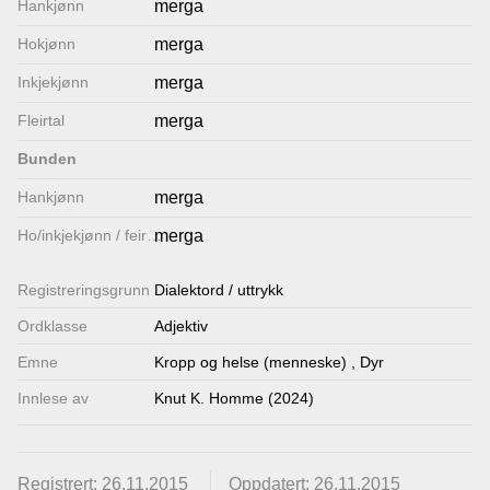
Hankjønn
merga
Lenkjer
Hokjønn
merga
Inkjekjønn
merga
Kontakt
Fleirtal
merga
oss
Bunden
Hankjønn
merga
Ho/inkjekjønn / feirtal
merga
Registrerings­grunn
Dialektord / uttrykk
Ordklasse
Adjektiv
Emne
Kropp og helse (menneske)
,
Dyr
Innlese av
Knut K. Homme (2024)
Registrert: 26.11.2015
Oppdatert: 26.11.2015