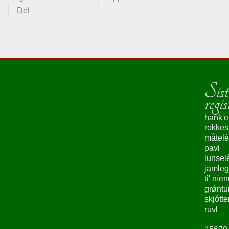
Del
Sist
regis
hank'e
rokke
måtelè
pavi
lunsel
jamleg
ti' níe
grǿntu
skjótte
ruvl