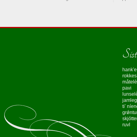
Siste
hank'e
rokke
måtelè
pavi
lunsel
jamleg
ti' níe
grǿntu
skjótte
ruvl