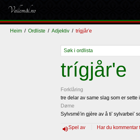
Vallemål.no
Heim
Ordliste
Adjektiv
trígjår'e
Ordliste
Om
Gjestebok
Nyhende
trígjår'e
vallemålet
Forklåring
tre delar av same slag som er sette 
Døme
Sylvsmé'in gjère av å ti' sylvarbei' s
Spel av
Har du kommentar ti
volume_up