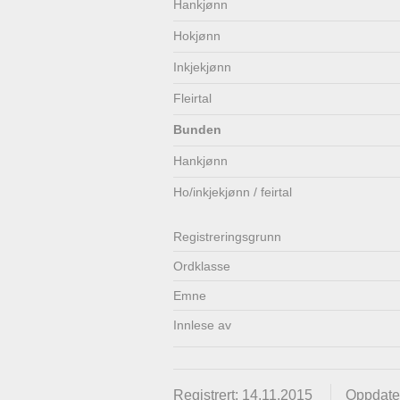
Hankjønn
Lenkjer
Kontakt
Hokjønn
oss
Inkjekjønn
Fleirtal
Bunden
Hankjønn
Ho/inkjekjønn / feirtal
Registrerings­grunn
Ordklasse
Emne
Innlese av
Registrert: 14.11.2015
Oppdater