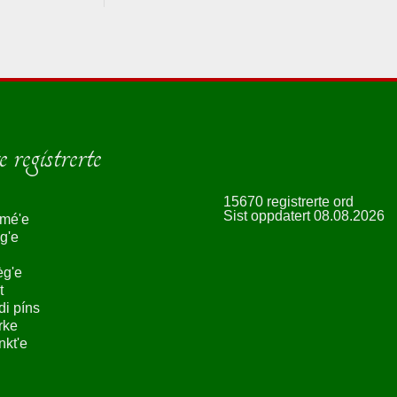
 registrerte
15670 registrerte ord
Sist oppdatert 08.08.2026
smé'e
g'e
èg'e
t
ndi píns
rke
nkt'e