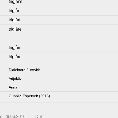
trígjår'e
trígjår
trígjårt
trígjåre
trígjåri
trígjåre
Dialektord / uttrykk
Adjektiv
Anna
Gunhild Espetveit (2016)
t: 29.06.2016
Del