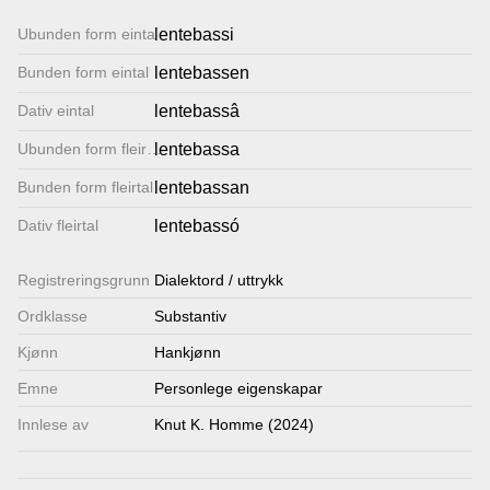
Lenkjer
Ubunden form eintal
lentebassi
Bunden form eintal
lentebassen
Kontakt
Dativ eintal
lentebassâ
oss
Ubunden form fleirtal
lentebassa
Bunden form fleirtal
lentebassan
Dativ fleirtal
lentebassó
Registrerings­grunn
Dialektord / uttrykk
Ordklasse
Substantiv
Kjønn
Hankjønn
Emne
Personlege eigenskapar
Innlese av
Knut K. Homme (2024)