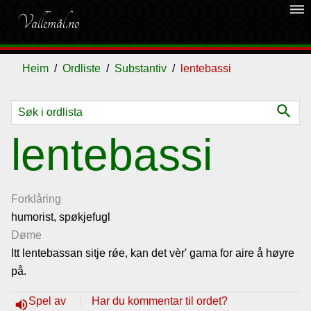
dehaze
Vallemål.no
Heim
Ordliste
Substantiv
lentebassi
search
Ordliste
lentebassi
Om
vallemålet
Forklåring
humorist, spøkjefugl
Døme
Gjestebok
Itt lentebassan sitje rǿe, kan det vèr' gama for aire å høyre
på.
Nyhende
Spel av
Har du kommentar til ordet?
volume_up