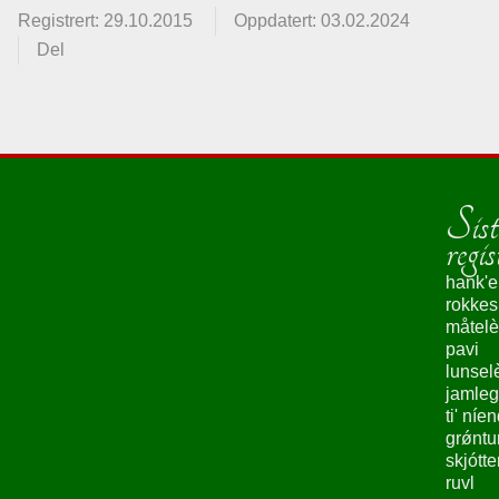
Registrert: 29.10.2015
Oppdatert: 03.02.2024
Del
Sist
regis
hank'e
rokke
måtelè
pavi
lunsel
jamleg
ti' níe
grǿntu
skjótte
ruvl