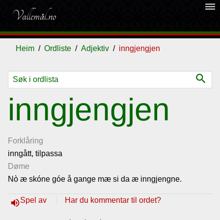
dehaze
Vallemål.no
Heim
Ordliste
Adjektiv
inngjengjen
search
Ordliste
inngjengjen
Om
vallemålet
Forklåring
inngått, tilpassa
Døme
Gjestebok
Nò æ skóne góe å gange mæ si da æ inngjengne.
Nyhende
Spel av
Har du kommentar til ordet?
volume_up