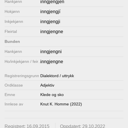
Hankjønn
inngjengjen
Lenkjer
Hokjønn
inngjengjí
Inkjekjønn
inngjengji
Kontakt
Fleirtal
inngjengne
oss
Bunden
Hankjønn
inngjengni
Ho/inkjekjønn / feirtal
inngjengne
Registrerings­grunn
Dialektord / uttrykk
Ordklasse
Adjektiv
Emne
Klede og sko
Innlese av
Knut K. Homme (2022)
Registrert: 16.09.2015
Oppdatert: 29.10.2022