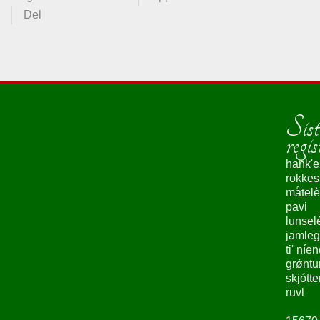
Del
Sist
regis
hank'e
rokke
måtelè
pavi
lunsel
jamleg
ti' níe
grǿntu
skjótte
ruvl