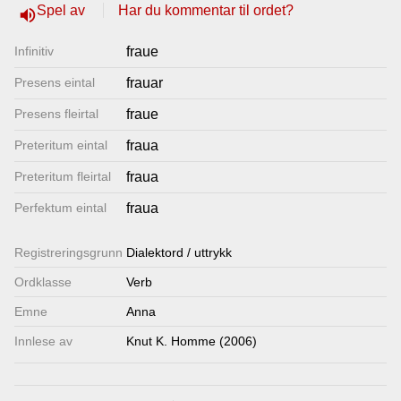
Spel av
Har du kommentar til ordet?
volume_up
Lenkjer
Infinitiv
fraue
Kontakt
Presens eintal
frauar
oss
Presens fleirtal
fraue
Preteritum eintal
fraua
Preteritum fleirtal
fraua
Perfektum eintal
fraua
Registrerings­grunn
Dialektord / uttrykk
Ordklasse
Verb
Emne
Anna
Innlese av
Knut K. Homme (2006)