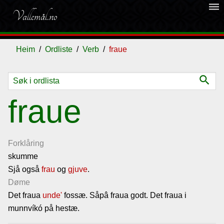
dehaze
Vallemål.no
Heim
Ordliste
Verb
fraue
search
Ordliste
fraue
Om
vallemålet
Forklåring
skumme
Sjå også
Gjestebok
frau
og
gjuve
.
Døme
Det fraua
unde'
fossæ. Såpâ fraua godt. Det fraua i
Nyhende
munnvíkó på hestæ.