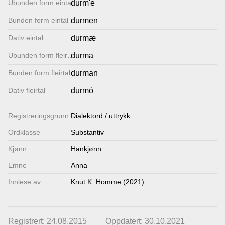
Ubunden form eintal
durm'e
Lenkjer
Bunden form eintal
durmen
Dativ eintal
durmæ
Kontakt
Ubunden form fleirtal
durma
oss
Bunden form fleirtal
durman
Dativ fleirtal
durmó
Registrerings­grunn
Dialektord / uttrykk
Ordklasse
Substantiv
Kjønn
Hankjønn
Emne
Anna
Innlese av
Knut K. Homme (2021)
Registrert: 24.08.2015
Oppdatert: 30.10.2021