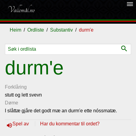
dehaze
Vallemål.no
Heim
Ordliste
Substantiv
durm'e
search
Ordliste
durm'e
Om
vallemålet
Forklåring
stutt og lett svevn
Døme
Gjestebok
I slåttæ gjåre det godt mæ an durm'e ette nóssmatæ.
Nyhende
Spel av
Har du kommentar til ordet?
volume_up