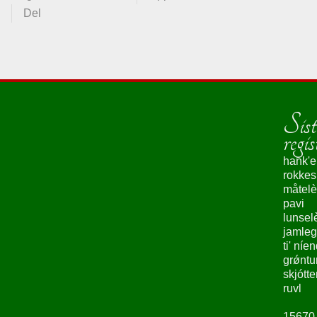
Del
Sist
regis
hank'e
rokke
måtelè
pavi
lunsel
jamleg
ti' níe
grǿntu
skjótte
ruvl
15670