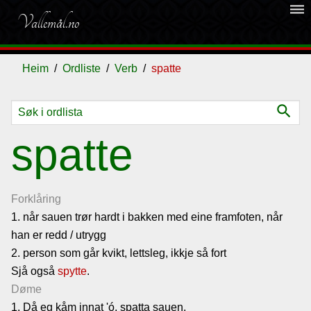
dehaze
Vallemål.no
Heim
Ordliste
Verb
spatte
search
Ordliste
spatte
Om
vallemålet
Forklåring
1. når sauen trør hardt i bakken med eine framfoten, når
han er redd / utrygg
Gjestebok
2. person som går kvikt, lettsleg, ikkje så fort
Sjå også
spytte
.
Nyhende
Døme
1. Då eg kåm innat 'ó, spatta sauen.