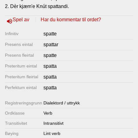
2. Dèr kjæm'e Knút spattandi.
Lenkjer
Spel av
Har du kommentar til ordet?
volume_up
Kontakt
Infinitiv
spatte
oss
Presens eintal
spattar
Presens fleirtal
spatte
Preteritum eintal
spatta
Preteritum fleirtal
spatta
Perfektum eintal
spatta
Registrerings­grunn
Dialektord / uttrykk
Ordklasse
Verb
Transitivitet
Intransitivt
Bøying
Lint verb