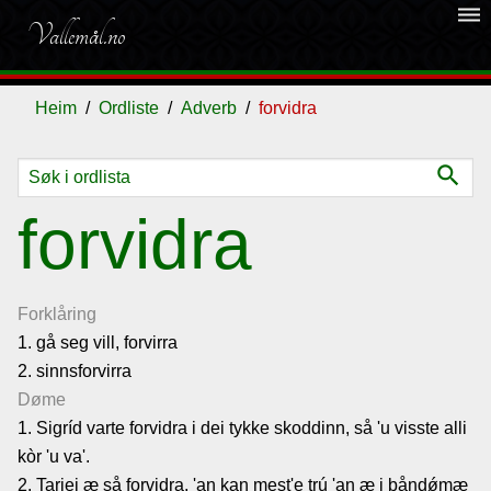
dehaze
Vallemål.no
Heim
Ordliste
Adverb
forvidra
search
Ordliste
forvidra
Om
vallemålet
Forklåring
1. gå seg vill, forvirra
2. sinnsforvirra
Gjestebok
Døme
1. Sigríd varte forvidra i dei tykke skoddinn, så 'u visste alli
Nyhende
kòr 'u va'.
2. Tarjei æ så forvidra, 'an kan mest'e trú 'an æ i bånd
ǿmæ