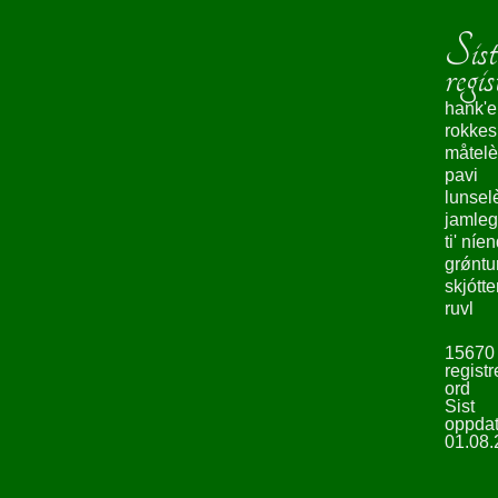
Sist
regis
hank'e
rokke
måtelè
pavi
lunsel
jamleg
ti' níe
grǿntu
skjótte
ruvl
15670
registr
ord
Sist
oppdat
01.08.