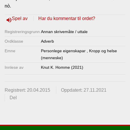
nò.
Lenkjer
Spel av
Har du kommentar til ordet?
volume_up
Kontakt
Registrerings­grunn
Annan skrivemåte / uttale
oss
Ordklasse
Adverb
Emne
Personlege eigenskapar
,
Kropp og helse
(menneske)
Innlese av
Knut K. Homme (2021)
Registrert: 20.04.2015
Oppdatert: 27.11.2021
Del