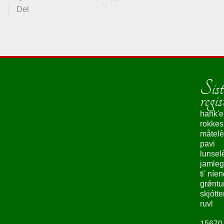
Del
Sist
regis
hank'e
rokke
måtelè
pavi
lunsel
jamleg
ti' níe
grǿntu
skjótte
ruvl
15670