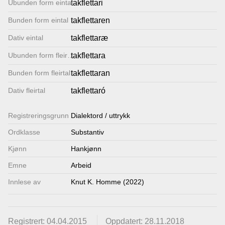
Ubunden form eintal
takflettari
Lenkjer
Bunden form eintal
takflettaren
Dativ eintal
takflettaræ
Kontakt
Ubunden form fleirtal
takflettara
oss
Bunden form fleirtal
takflettaran
Dativ fleirtal
takflettaró
Registrerings­grunn
Dialektord / uttrykk
Ordklasse
Substantiv
Kjønn
Hankjønn
Emne
Arbeid
Innlese av
Knut K. Homme (2022)
Registrert: 04.04.2015
Oppdatert: 28.11.2018