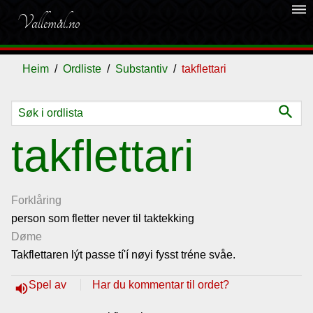
dehaze
Vallemål.no
Heim
Ordliste
Substantiv
takflettari
search
Ordliste
takflettari
Om
vallemålet
Forklåring
person som fletter never til taktekking
Døme
Gjestebok
Takflettaren lýt passe tí'í nøyi fysst tréne svåe.
Nyhende
Spel av
Har du kommentar til ordet?
volume_up