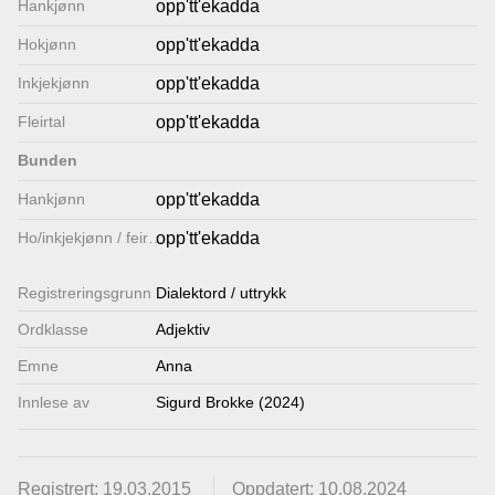
Hankjønn
opp'tt'ekadda
Lenkjer
Hokjønn
opp'tt'ekadda
Inkjekjønn
opp'tt'ekadda
Kontakt
Fleirtal
opp'tt'ekadda
oss
Bunden
Hankjønn
opp'tt'ekadda
Ho/inkjekjønn / feirtal
opp'tt'ekadda
Registrerings­grunn
Dialektord / uttrykk
Ordklasse
Adjektiv
Emne
Anna
Innlese av
Sigurd Brokke (2024)
Registrert: 19.03.2015
Oppdatert: 10.08.2024