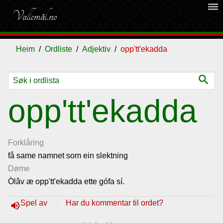
dehaze
Vallemål.no
Heim
Ordliste
Adjektiv
opp'tt'ekadda
search
Ordliste
opp'tt'ekadda
Om
vallemålet
Forklåring
få same namnet som ein slektning
Døme
Gjestebok
Òlâv æ opp'tt'ekadda ette gófa sí.
Nyhende
Spel av
Har du kommentar til ordet?
volume_up