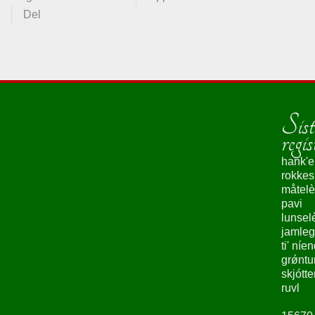
Del
Sist
regis
hank'e
rokke
måtelè
pavi
lunsel
jamleg
ti' níe
grǿntu
skjótte
ruvl