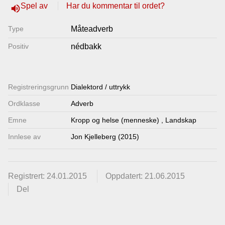
Spel av
Har du kommentar til ordet?
volume_up
Lenkjer
Type
Måteadverb
Kontakt
Positiv
nédbakk
oss
Registrerings­grunn
Dialektord / uttrykk
Ordklasse
Adverb
Emne
Kropp og helse (menneske)
,
Landskap
Innlese av
Jon Kjelleberg (2015)
Registrert: 24.01.2015
Oppdatert: 21.06.2015
Del