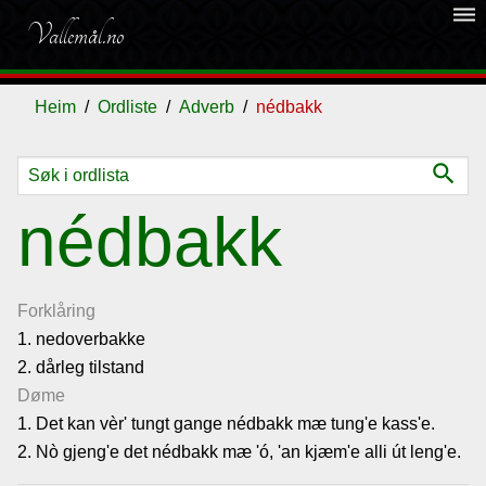
dehaze
Vallemål.no
Heim
Ordliste
Adverb
nédbakk
search
Ordliste
nédbakk
Om
vallemålet
Forklåring
1. nedoverbakke
2. dårleg tilstand
Gjestebok
Døme
1. Det kan vèr' tungt gange nédbakk mæ tung'e kass'e.
Nyhende
2. Nò gjeng'e det nédbakk mæ 'ó, 'an kjæm'e alli út leng'e.