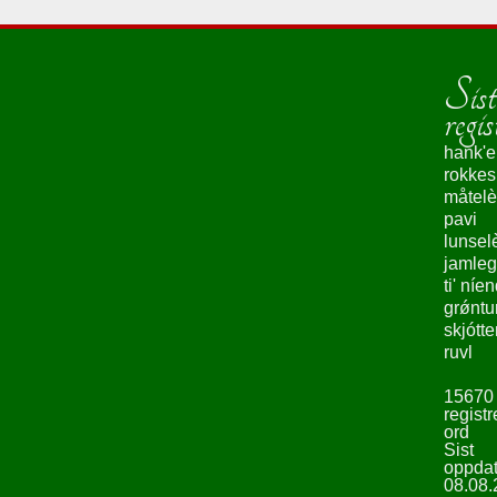
Sist
regis
hank'e
rokke
måtelè
pavi
lunsel
jamleg
ti' níe
grǿntu
skjótte
ruvl
15670
registr
ord
Sist
oppdat
08.08.