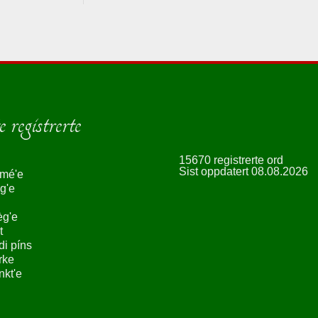
 registrerte
15670 registrerte ord
Sist oppdatert 08.08.2026
smé'e
g'e
èg'e
t
ndi píns
rke
nkt'e