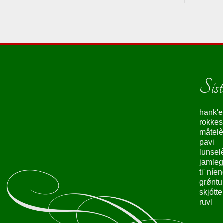
Siste
hank'e
rokke
måtelè
pavi
lunsel
jamleg
ti' níe
grǿntu
skjótte
ruvl