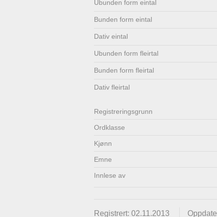
Ubunden form eintal
Lenkjer
Kontakt
Bunden form eintal
oss
Dativ eintal
Ubunden form fleirtal
Bunden form fleirtal
Dativ fleirtal
Registrerings­grunn
Ordklasse
Kjønn
Emne
Innlese av
Registrert: 02.11.2013
Oppdater