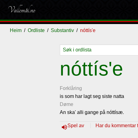
Vallemål.no
Heim
Ordliste
Substantiv
nóttís'e
Ordliste
Om
Gjestebok
Nyhende
nóttís'e
vallemålet
Forklåring
is som har lagt seg siste natta
Døme
An ska' alli gange på nóttísæ.
Spel av
Har du kommentar ti
volume_up