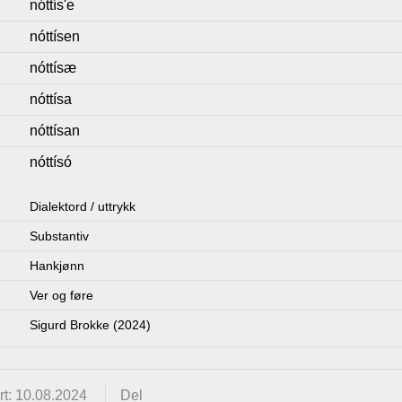
nóttís'e
nóttísen
nóttísæ
nóttísa
nóttísan
nóttísó
Dialektord / uttrykk
Substantiv
Hankjønn
Ver og føre
Sigurd Brokke (2024)
t: 10.08.2024
Del