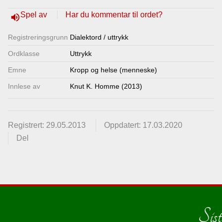
Lenkjer
Spel av
Har du kommentar til ordet?
volume_up
Registrerings­grunn
Dialektord / uttrykk
Kontakt
Ordklasse
Uttrykk
oss
Emne
Kropp og helse (menneske)
Innlese av
Knut K. Homme (2013)
Registrert: 29.05.2013
Oppdatert: 17.03.2020
Del
Sist