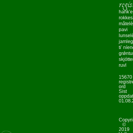
regis
hank'e
rokke
måtelè
pavi
lunsel
jamleg
ti' níe
grǿntu
skjótte
ruvl
15670
registr
ord
Sist
oppdat
01.08.
Copyri
©
2019