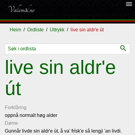
dehaze
Vallemål.no
Heim
Ordliste
Uttrykk
live sin aldr'e út
search
Ordliste
live sin aldr'e
Om
út
vallemålet
Gjestebok
Forklåring
oppnå normalt høg alder
Nyhende
Døme
Gunnår livde sin aldr'e út, å va' frísk'e så lengji 'an livdi.