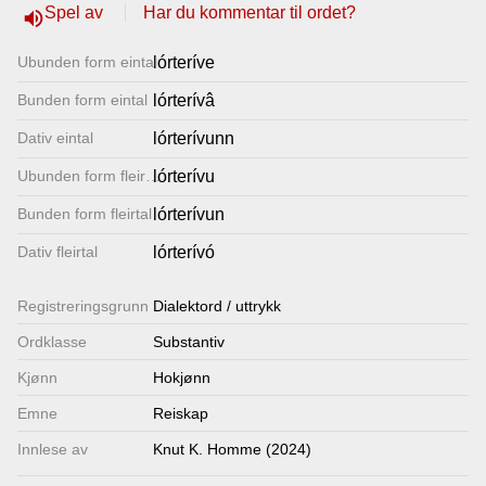
Spel av
Har du kommentar til ordet?
volume_up
Lenkjer
Ubunden form eintal
lórteríve
Kontakt
Bunden form eintal
lórterívâ
oss
Dativ eintal
lórterívunn
Ubunden form fleirtal
lórterívu
Bunden form fleirtal
lórterívun
Dativ fleirtal
lórterívó
Registrerings­grunn
Dialektord / uttrykk
Ordklasse
Substantiv
Kjønn
Hokjønn
Emne
Reiskap
Innlese av
Knut K. Homme (2024)