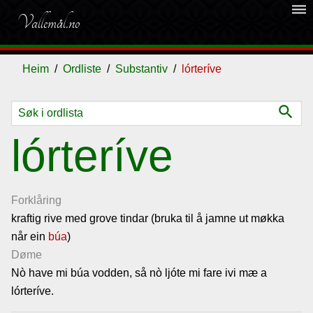
dehaze
Vallemål.no
Heim
Ordliste
Substantiv
lórteríve
search
Ordliste
lórteríve
Om
vallemålet
Forklåring
kraftig rive med grove tindar (bruka til å jamne ut møkka
når ein
Gjestebok
búa
)
Døme
Nò have mi búa vodden, så nò ljóte mi fare ivi mæ a
Nyhende
lórteríve.