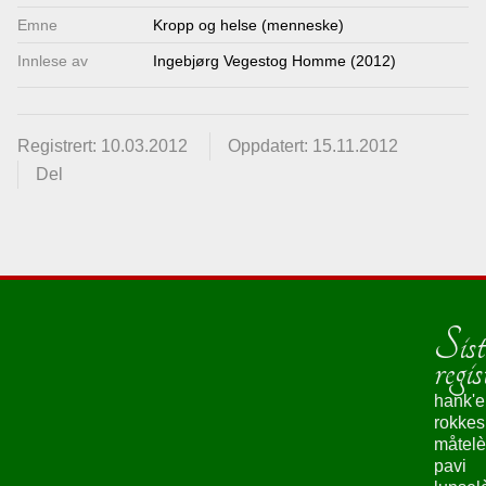
Emne
Kropp og helse (menneske)
Innlese av
Ingebjørg Vegestog Homme (2012)
Registrert: 10.03.2012
Oppdatert: 15.11.2012
Del
Sist
regis
hank'e
rokke
måtelè
pavi