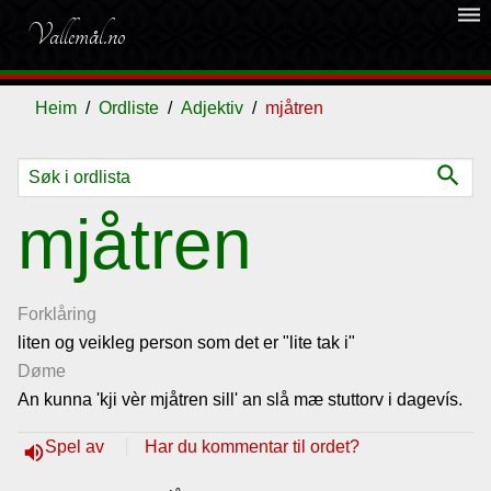
dehaze
Vallemål.no
Heim
Ordliste
Adjektiv
mjåtren
search
Ordliste
mjåtren
Om
vallemålet
Forklåring
liten og veikleg person som det er "lite tak i"
Døme
Gjestebok
An kunna 'kji vèr mjåtren sill' an slå mæ stuttorv i dagevís.
Nyhende
Spel av
Har du kommentar til ordet?
volume_up