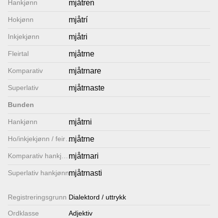
Hankjønn
mjåtren
Lenkjer
Hokjønn
mjåtrí
Inkjekjønn
mjåtri
Kontakt
Fleirtal
mjåtrne
oss
Komparativ
mjåtrnare
Superlativ
mjåtrnaste
Bunden
Hankjønn
mjåtrni
Ho/inkjekjønn / feirtal
mjåtrne
Komparativ hankjønn
mjåtrnari
Superlativ hankjønn
mjåtrnasti
Registrerings­grunn
Dialektord / uttrykk
Ordklasse
Adjektiv