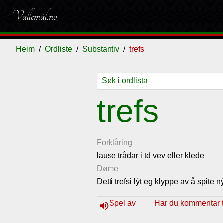
Vallemål.no
Heim
Ordliste
Substantiv
trefs
Ordliste
Om
Gjestebok
Nyhende
trefs
vallemålet
Forklåring
lause trådar i td vev eller klede
Døme
Detti trefsi lýt eg klyppe av å spite n
Spel av
Har du kommentar ti
volume_up