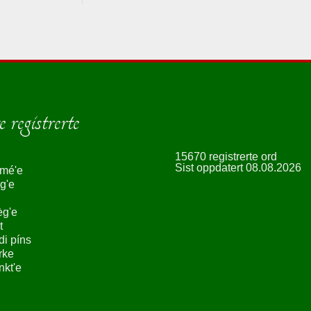
 registrerte
15670 registrerte ord
Sist oppdatert 08.08.2026
smé'e
g'e
èg'e
t
ndi píns
rke
nkt'e