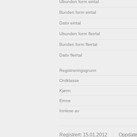
Ubunden form eintal
Lenkjer
Kontakt
Bunden form eintal
oss
Dativ eintal
Ubunden form fleirtal
Bunden form fleirtal
Dativ fleirtal
Registrerings­grunn
Ordklasse
Kjønn
Emne
Innlese av
Registrert: 15.01.2012
Oppdate