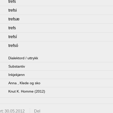
trefs
trefsi
trefsæ
trefs
trefsí
trefsó
Dialektord / uttrykk
Substantiv
Inkjekjønn
Anna
,
Klede og sko
Knut K. Homme (2012)
rt: 30.05.2012
Del