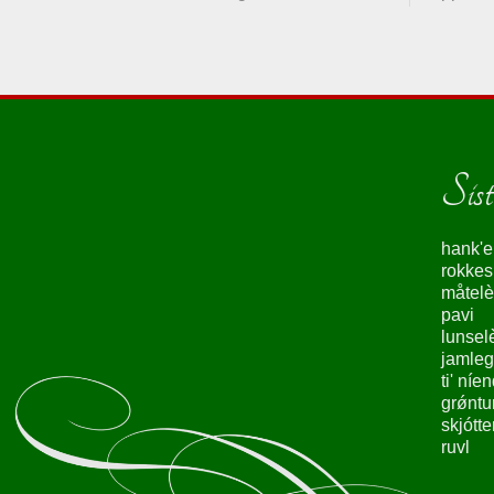
Siste
hank'e
rokke
måtelè
pavi
lunsel
jamleg
ti' níe
grǿntu
skjótte
ruvl