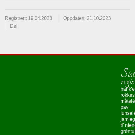
Registrert: 19.04.2023
Oppdatert: 21.10.2023
Del
Sist
regis
hank'e
rokke
måtelè
pavi
lunsel
jamleg
ti' níe
grǿntu