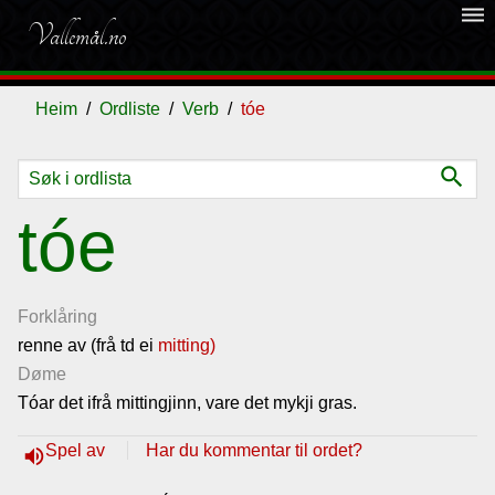
dehaze
Vallemål.no
Heim
Ordliste
Verb
tóe
search
Ordliste
tóe
Om
vallemålet
Forklåring
renne av (frå td ei
mitting)
Døme
Gjestebok
Tóar det ifrå mittingjinn, vare det mykji gras.
Nyhende
Spel av
Har du kommentar til ordet?
volume_up