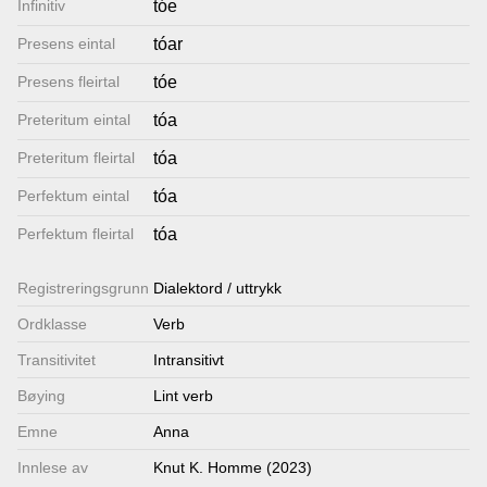
Infinitiv
tóe
Lenkjer
Presens eintal
tóar
Presens fleirtal
tóe
Kontakt
Preteritum eintal
tóa
oss
Preteritum fleirtal
tóa
Perfektum eintal
tóa
Perfektum fleirtal
tóa
Registrerings­grunn
Dialektord / uttrykk
Ordklasse
Verb
Transitivitet
Intransitivt
Bøying
Lint verb
Emne
Anna
Innlese av
Knut K. Homme (2023)