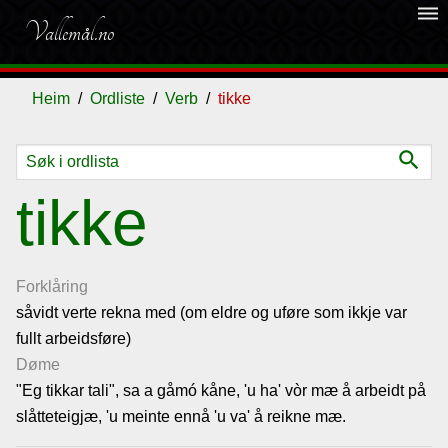
dehaze
Vallemål.no
Heim
Ordliste
Verb
tikke
search
Ordliste
tikke
Om
vallemålet
Forklåring
såvidt verte rekna med (om eldre og uføre som ikkje var
fullt arbeidsføre)
Gjestebok
Døme
"Eg tikkar tali", sa a gåmó kåne, 'u ha' vòr mæ å arbeidt på
Nyhende
slåtteteigjæ, 'u meinte ennå 'u va' å reikne mæ.