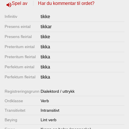
Spel av
Har du kommentar til ordet?
volume_up
Lenkjer
Infinitiv
tikke
Kontakt
Presens eintal
tikkar
oss
Presens fleirtal
tikke
Preteritum eintal
tikka
Preteritum fleirtal
tikka
Perfektum eintal
tikka
Perfektum fleirtal
tikka
Registrerings­grunn
Dialektord / uttrykk
Ordklasse
Verb
Transitivitet
Intransitivt
Bøying
Lint verb