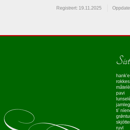
Registrert: 19.11.2025
Oppdater
Siste
hank'e
rokke
måtelè
pavi
lunsel
jamleg
ti' níe
grǿntu
skjótte
ruvl