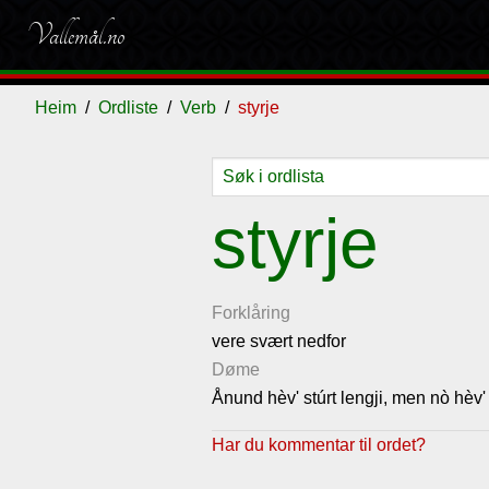
Vallemål.no
Heim
Ordliste
Verb
styrje
Ordliste
Om
Gjestebok
Nyhende
styrje
vallemålet
Forklåring
vere svært nedfor
Døme
Ånund hèv' stúrt lengji, men nò hèv' 
Har du kommentar til ordet?