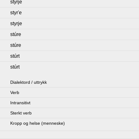
styrje
styr'e
styrje
stúre
stúre
stúrt
stúrt
Dialektord / uttrykk
Verb
Intransitivt
Sterkt verb
Kropp og helse (menneske)