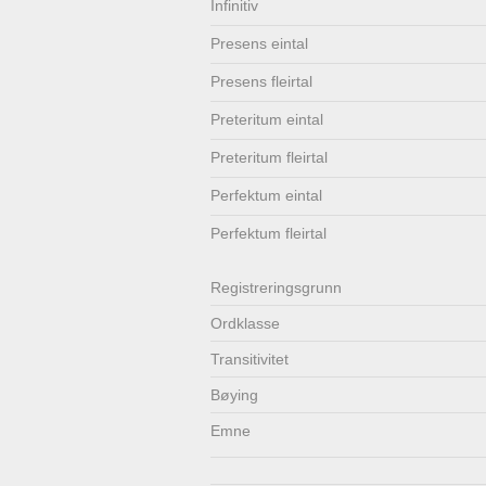
Infinitiv
Lenkjer
Kontakt
Presens eintal
oss
Presens fleirtal
Preteritum eintal
Preteritum fleirtal
Perfektum eintal
Perfektum fleirtal
Registrerings­grunn
Ordklasse
Transitivitet
Bøying
Emne