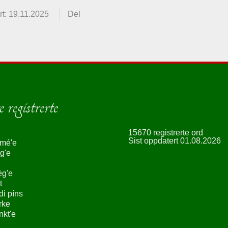
t: 19.11.2025
Del
 registrerte
15670 registrerte ord
Sist oppdatert 01.08.2026
smé'e
g'e
èg'e
t
ndi píns
rke
nkt'e