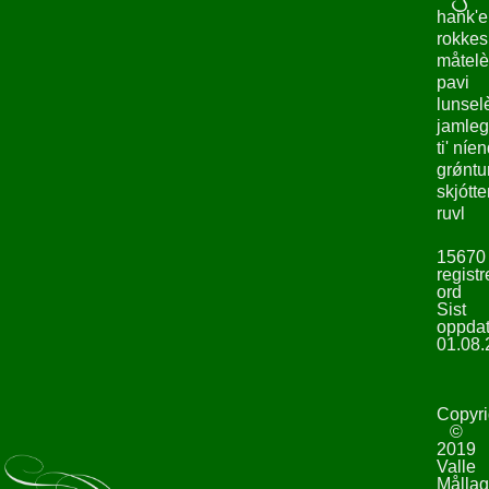
hank'e
rokke
måtelè
pavi
lunsel
jamleg
ti' níe
grǿntu
skjótte
ruvl
15670
registr
ord
Sist
oppdat
01.08.
Copyri
©
2019
Valle
Mållag