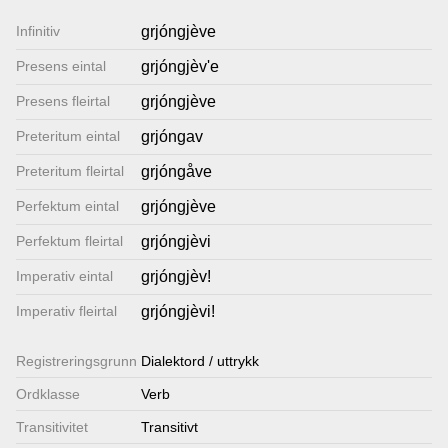
Lenkjer
Infinitiv
grjóngjève
Presens eintal
grjóngjèv'e
Kontakt
Presens fleirtal
grjóngjève
oss
Preteritum eintal
grjóngav
Preteritum fleirtal
grjóngåve
Perfektum eintal
grjóngjève
Perfektum fleirtal
grjóngjèvi
Imperativ eintal
grjóngjèv!
Imperativ fleirtal
grjóngjèvi!
Registrerings­grunn
Dialektord / uttrykk
Ordklasse
Verb
Transitivitet
Transitivt