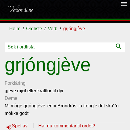
dehaze
Vallemål.no
Heim
Ordliste
Verb
grjóngjève
search
Ordliste
grjóngjève
Om
vallemålet
Forklåring
gjeve mjøl eller kraftfor til dyr
Døme
Gjestebok
Mi mòge grjóngjève 'enni Brondrós, 'u treng'e det ska' 'u
mókke godt.
Nyhende
Spel av
Har du kommentar til ordet?
volume_up