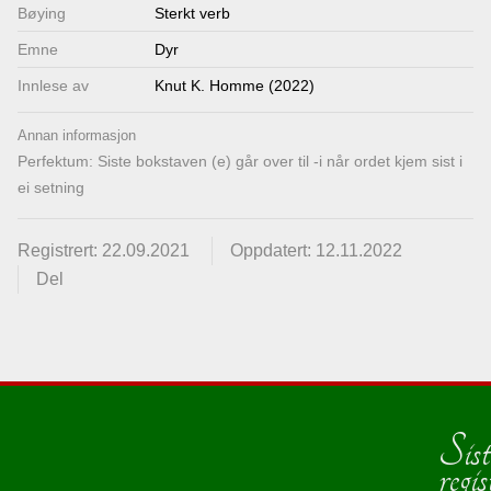
Bøying
Sterkt verb
Emne
Dyr
Innlese av
Knut K. Homme (2022)
Annan informasjon
Perfektum: Siste bokstaven (e) går over til -i når ordet kjem sist i
ei setning
Registrert: 22.09.2021
Oppdatert: 12.11.2022
Del
Sist
regis