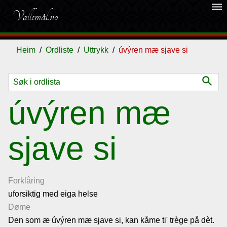
dehaze
Vallemål.no
Heim
Ordliste
Uttrykk
úvýren mæ sjave si
search
Ordliste
úvýren mæ
Om
sjave si
vallemålet
Gjestebok
Forklåring
uforsiktig med eiga helse
Nyhende
Døme
Den som æ úvýren mæ sjave si, kan kåme ti' trège på dèt.