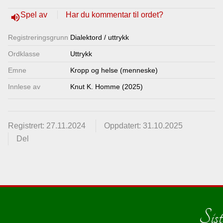
Lenkjer
Spel av
Har du kommentar til ordet?
volume_up
Registrerings­grunn
Dialektord / uttrykk
Kontakt
Ordklasse
Uttrykk
oss
Emne
Kropp og helse (menneske)
Innlese av
Knut K. Homme (2025)
Registrert: 27.11.2024
Oppdatert: 31.10.2025
Del
Sist