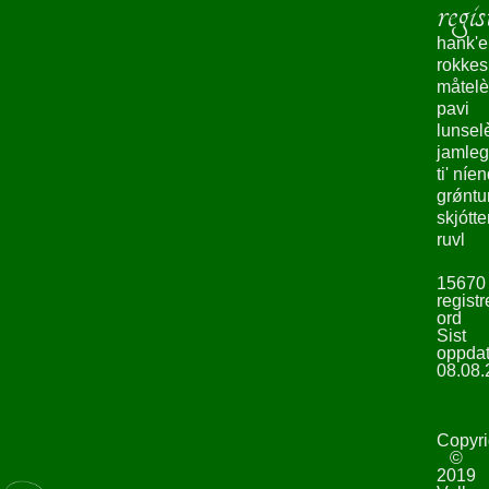
regis
hank'e
rokke
måtelè
pavi
lunsel
jamleg
ti' níe
grǿntu
skjótte
ruvl
15670
registr
ord
Sist
oppdat
08.08.
Copyri
©
2019