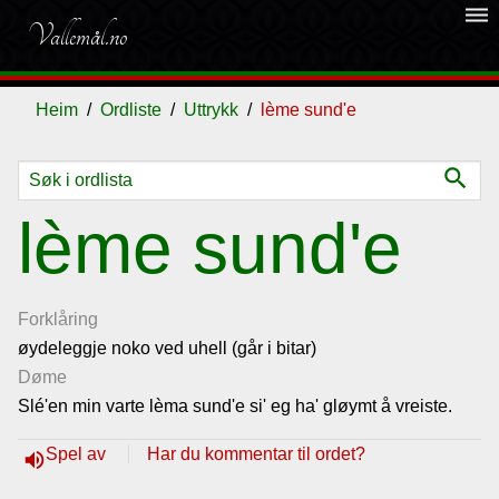
dehaze
Vallemål.no
Heim
Ordliste
Uttrykk
lème sund'e
search
Ordliste
lème sund'e
Om
vallemålet
Forklåring
øydeleggje noko ved uhell (går i bitar)
Døme
Gjestebok
Slé'en min varte lèma sund'e si' eg ha' gløymt å vreiste.
Nyhende
Spel av
Har du kommentar til ordet?
volume_up