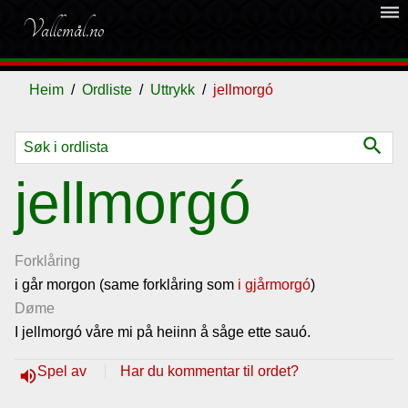
dehaze
Vallemål.no
Heim
Ordliste
Uttrykk
jellmorgó
search
Ordliste
jellmorgó
Om
vallemålet
Forklåring
i går morgon (same forklåring som
i gjårmorgó
)
Døme
Gjestebok
I jellmorgó våre mi på heiinn å såge ette sauó.
Nyhende
Spel av
Har du kommentar til ordet?
volume_up