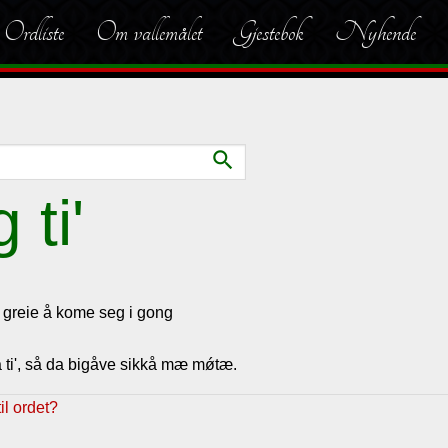
Ordliste
Om vallemålet
Gjestebok
Nyhende
search
 ti'
 greie å kome seg i gong
å ti', så da bigåve sikkå mæ m
ǿtæ.
l ordet?