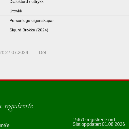
Dialektord / uttrykk
Uttrykk
Personlege eigenskapar
Sigurd Brokke (2024)
rt: 27.07.2024
Del
 registrerte
15670 registrerte ord
Sist oppdatert 01.08.2026
smé'e