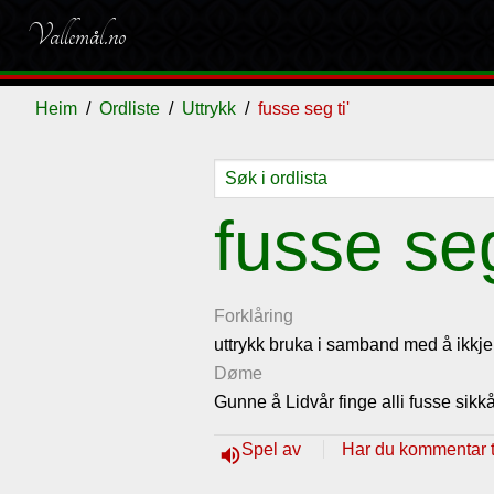
Vallemål.no
Heim
Ordliste
Uttrykk
fusse seg ti'
Ordliste
Om
Gjestebok
Nyhende
fusse seg
vallemålet
Forklåring
uttrykk bruka i samband med å ikkje
Døme
Gunne å Lidvår finge alli fusse sikk
Spel av
Har du kommentar ti
volume_up