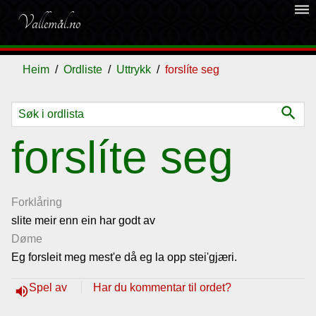
dehaze
Vallemål.no
Heim
Ordliste
Uttrykk
forslíte seg
search
Ordliste
forslíte seg
Om
vallemålet
Forklåring
slite meir enn ein har godt av
Døme
Gjestebok
Eg forsleit meg mest'e då eg la opp stei'gjæri.
Nyhende
Spel av
Har du kommentar til ordet?
volume_up