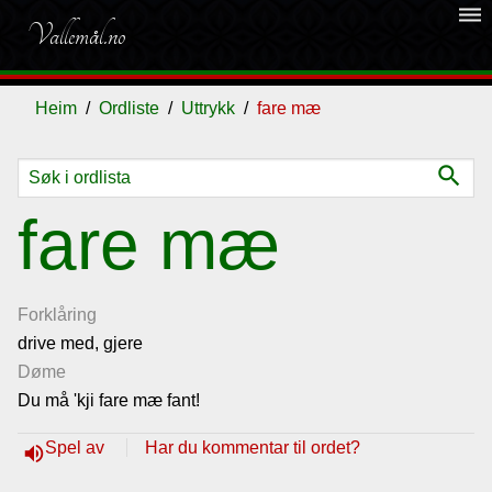
dehaze
Vallemål.no
Heim
Ordliste
Uttrykk
fare mæ
search
Ordliste
fare mæ
Om
vallemålet
Forklåring
drive med, gjere
Døme
Gjestebok
Du må 'kji fare mæ fant!
Nyhende
Spel av
Har du kommentar til ordet?
volume_up