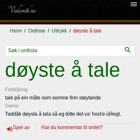
dehaze
Vallemål.no
Heim
Ordliste
Uttrykk
døyste å tale
search
Ordliste
døyste å tale
Om
vallemålet
Forklåring
tale på ein måte som somme finn støytande
Døme
Gjestebok
Taddâk døysta å tala så eg tótte det va' host'e úlílegt.
Nyhende
Spel av
Har du kommentar til ordet?
volume_up