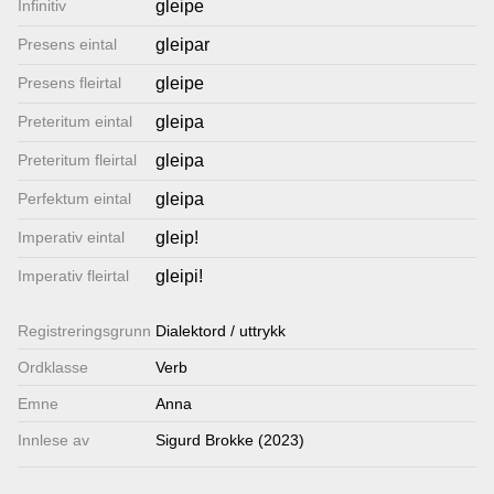
Infinitiv
gleipe
Lenkjer
Presens eintal
gleipar
Presens fleirtal
gleipe
Kontakt
Preteritum eintal
gleipa
oss
Preteritum fleirtal
gleipa
Perfektum eintal
gleipa
Imperativ eintal
gleip!
Imperativ fleirtal
gleipi!
Registrerings­grunn
Dialektord / uttrykk
Ordklasse
Verb
Emne
Anna
Innlese av
Sigurd Brokke (2023)