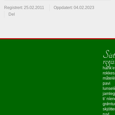
Registrert: 25.02.2011
Oppdatert: 04.02.2023
Del
Sist
regis
hank'e
rokke
måtelè
pavi
lunsel
jamleg
ti' níe
grǿntu
skjótte
ruvl