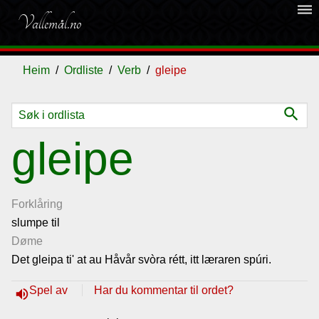
dehaze
Vallemål.no
Heim
Ordliste
Verb
gleipe
search
Ordliste
gleipe
Om
vallemålet
Forklåring
slumpe til
Døme
Gjestebok
Det gleipa ti' at au Håvår svòra rétt, itt læraren spúri.
Nyhende
Spel av
Har du kommentar til ordet?
volume_up