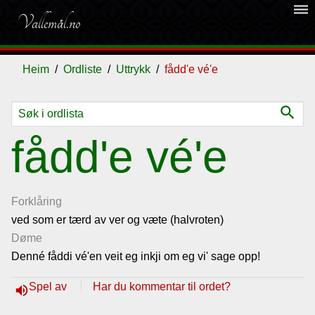
dehaze
Vallemål.no
Heim
Ordliste
Uttrykk
fådd'e vé'e
search
Ordliste
fådd'e vé'e
Om
vallemålet
Forklåring
ved som er tærd av ver og væte (halvroten)
Døme
Gjestebok
Denné fåddi vé'en veit eg inkji om eg vi' sage opp!
Nyhende
Spel av
Har du kommentar til ordet?
volume_up