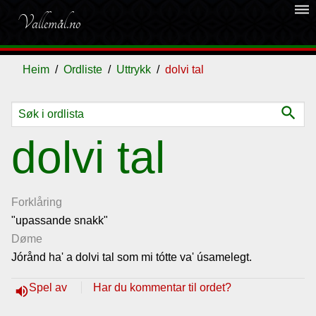
dehaze
Vallemål.no
Heim
Ordliste
Uttrykk
dolvi tal
search
Ordliste
dolvi tal
Om
vallemålet
Forklåring
"upassande snakk"
Døme
Gjestebok
Jórånd ha' a dolvi tal som mi tótte va' úsamelegt.
Nyhende
Spel av
Har du kommentar til ordet?
volume_up