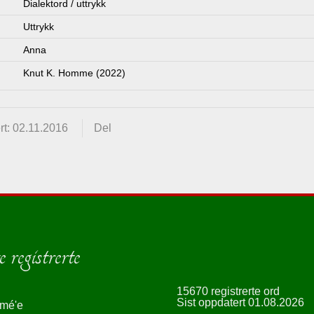
Dialektord / uttrykk
Uttrykk
Anna
Knut K. Homme (2022)
t: 02.11.2016
Del
 registrerte
15670 registrerte ord
Sist oppdatert 01.08.2026
smé'e