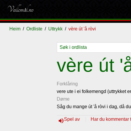
Vallemål.no
Heim
Ordliste
Uttrykk
vère út 'å ròvi
Ordliste
Om
Gjestebok
Nyhende
vère út '
vallemålet
Forklåring
vere ute i ei folkemengd (uttrykket 
Døme
Såg du mange út 'å ròvi i dag, då du 
Spel av
Har du kommentar ti
volume_up