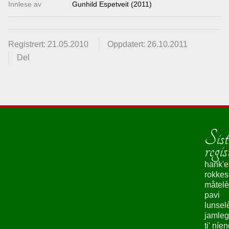
Innlese av
Gunhild Espetveit (2011)
Registrert: 21.05.2010
Oppdatert: 26.10.2011
Del
Sist
regis
hank'e
rokke
måtelè
pavi
lunsel
jamleg
ti' níe