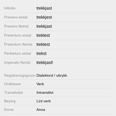
Lenkjer
Infinitiv
trekkjast
Presens eintal
trekkjest
Kontakt
Presens fleirtal
trekkjast
oss
Preteritum eintal
trektest
Preteritum fleirtal
trektest
Perfektum eintal
trekst
Imperativ fleirtal
trekkjast!
Registrerings­grunn
Dialektord / uttrykk
Ordklasse
Verb
Transitivitet
Intransitivt
Bøying
Lint verb
Emne
Anna