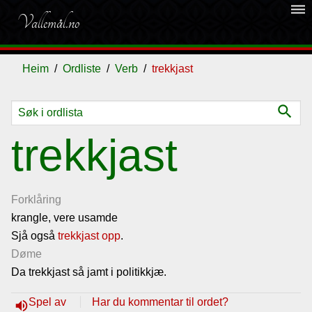
dehaze
Vallemål.no
Heim
Ordliste
Verb
trekkjast
search
Ordliste
trekkjast
Om
vallemålet
Forklåring
krangle, vere usamde
Sjå også
Gjestebok
trekkjast opp
.
Døme
Da trekkjast så jamt i politikkjæ.
Nyhende
Spel av
Har du kommentar til ordet?
volume_up