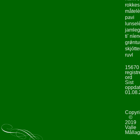
rokke
måtelè
pavi
lunsel
jamleg
ti' níe
grǿntu
skjótte
ruvl
15670
registr
ord
Sist
oppdat
01.08.
Copyri
©
2019
Valle
Mållag