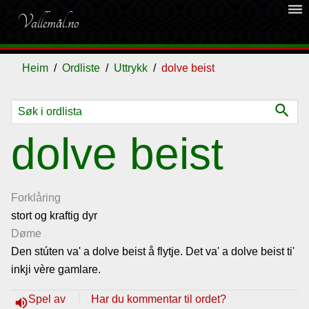
dehaze
Vallemål.no
Heim
Ordliste
Uttrykk
dolve beist
search
Ordliste
dolve beist
Om
vallemålet
Forklåring
stort og kraftig dyr
Døme
Gjestebok
Den stúten va' a dolve beist å flytje. Det va' a dolve beist ti'
inkji vère gamlare.
Nyhende
Spel av
Har du kommentar til ordet?
volume_up