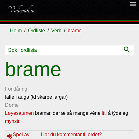
dehaze
Vallemål.no
Heim
Ordliste
Verb
brame
search
Ordliste
brame
Om
vallemålet
Forklåring
falle i auga (td skarpe fargar)
Døme
Gjestebok
Løyesaumen
bramar, der æ så mange véne
liti
å týdeleg
mynstr
.
Nyhende
Spel av
Har du kommentar til ordet?
volume_up