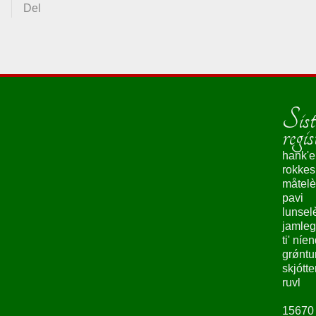
Del
Sist
regis
hank'e
rokke
måtelè
pavi
lunsel
jamleg
ti' níe
grǿntu
skjótte
ruvl
15670