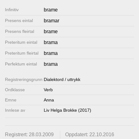
Lenkjer
Infinitiv
brame
Presens eintal
bramar
Kontakt
Presens fleirtal
brame
oss
Preteritum eintal
brama
Preteritum fleirtal
brama
Perfektum eintal
brama
Registrerings­grunn
Dialektord / uttrykk
Ordklasse
Verb
Emne
Anna
Innlese av
Liv Helga Brokke (2017)
Registrert: 28.03.2009
Oppdatert: 22.10.2016