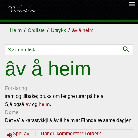
dehaze
Vallemål.no
Heim
Ordliste
Uttrykk
âv å heim
search
Ordliste
âv å heim
Om
vallemålet
Forklåring
fram og tilbake; bruka om lengre turar på heia
Sjå også
Gjestebok
av
og
heim
.
Døme
Det va' a karsstykkji å âv å heim at Finndalæ same dagjen.
Nyhende
Spel av
Har du kommentar til ordet?
volume_up