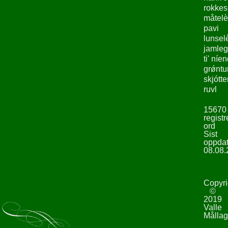
rokke
måtelè
pavi
lunsel
jamleg
ti' níe
grǿntu
skjótte
ruvl
15670
registr
ord
Sist
oppdat
08.08.
Copyri
©
2019
Valle
Mållag