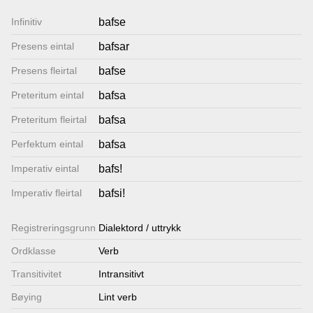
Lenkjer
Infinitiv
bafse
Presens eintal
bafsar
Kontakt
Presens fleirtal
bafse
oss
Preteritum eintal
bafsa
Preteritum fleirtal
bafsa
Perfektum eintal
bafsa
Imperativ eintal
bafs!
Imperativ fleirtal
bafsi!
Registrerings­grunn
Dialektord / uttrykk
Ordklasse
Verb
Transitivitet
Intransitivt
Bøying
Lint verb