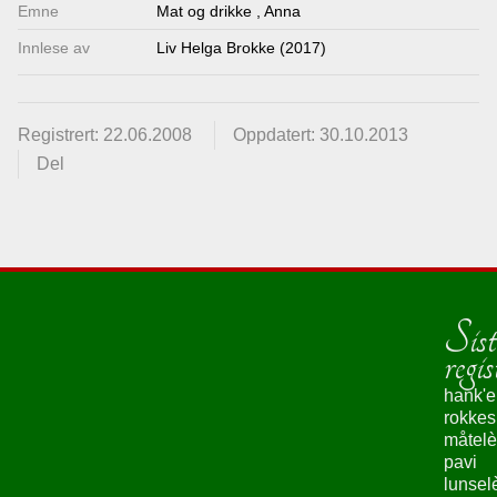
Emne
Mat og drikke
,
Anna
Innlese av
Liv Helga Brokke (2017)
Registrert: 22.06.2008
Oppdatert: 30.10.2013
Del
Sist
regis
hank'e
rokke
måtelè
pavi
lunsel