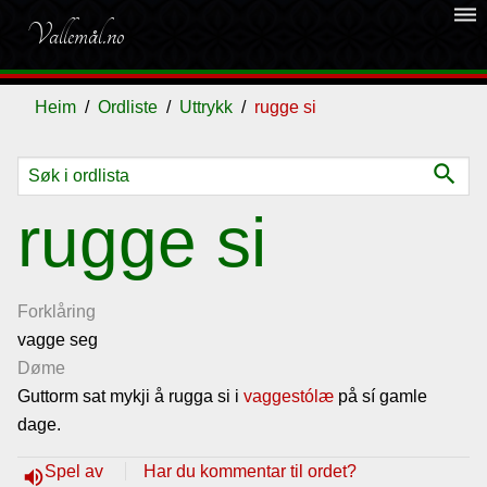
dehaze
Vallemål.no
Heim
Ordliste
Uttrykk
rugge si
search
Ordliste
rugge si
Om
vallemålet
Forklåring
vagge seg
Døme
Gjestebok
Guttorm sat mykji å rugga si i
vaggestólæ
på sí gamle
dage.
Nyhende
Spel av
Har du kommentar til ordet?
volume_up