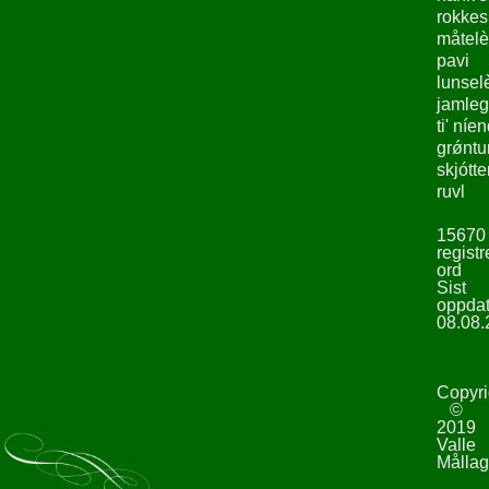
rokke
måtelè
pavi
lunsel
jamleg
ti' níe
grǿntu
skjótte
ruvl
15670
registr
ord
Sist
oppdat
08.08.
Copyri
©
2019
Valle
Mållag