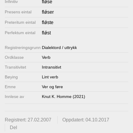
Infinitiv
flǿse
Lenkjer
Presens eintal
flǿser
Preteritum eintal
flǿste
Kontakt
Perfektum eintal
flǿst
oss
Registrerings­grunn
Dialektord / uttrykk
Ordklasse
Verb
Transitivitet
Intransitivt
Bøying
Lint verb
Emne
Ver og føre
Innlese av
Knut K. Homme (2021)
Registrert: 27.02.2007
Oppdatert: 04.10.2017
Del