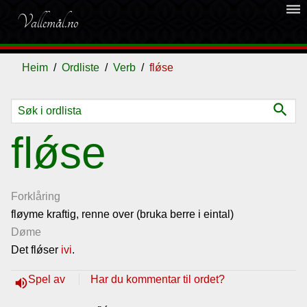
dehaze
Vallemål.no
Heim
Ordliste
Verb
flǿse
search
Ordliste
flǿse
Om
vallemålet
Forklåring
fløyme kraftig, renne over (bruka berre i eintal)
Døme
Gjestebok
Det flǿser
ivi
.
Nyhende
Spel av
Har du kommentar til ordet?
volume_up