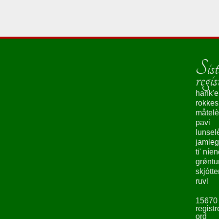
Sist
regis
hank'e
rokke
måtelè
pavi
lunsel
jamleg
ti' níe
grǿntu
skjótte
ruvl
15670
registr
ord