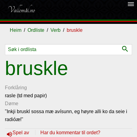
dehaze
Vallemål.no
Heim
Ordliste
Verb
bruskle
search
Ordliste
bruskle
Om
vallemålet
Forklåring
rasle (td med papir)
Døme
Gjestebok
"Inkji bruskl sossa mæ avísunn, eg høyre alli ko da seie i
radióæ!"
Nyhende
Spel av
Har du kommentar til ordet?
volume_up