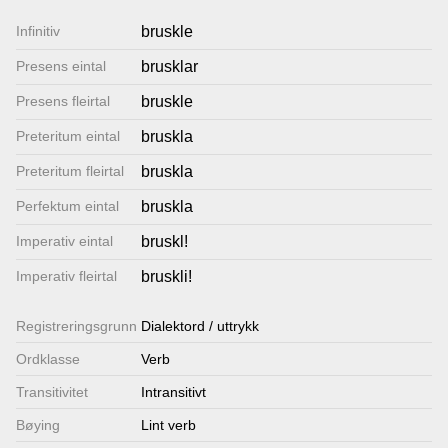
Lenkjer
Infinitiv
bruskle
Presens eintal
brusklar
Kontakt
Presens fleirtal
bruskle
oss
Preteritum eintal
bruskla
Preteritum fleirtal
bruskla
Perfektum eintal
bruskla
Imperativ eintal
bruskl!
Imperativ fleirtal
bruskli!
Registrerings­grunn
Dialektord / uttrykk
Ordklasse
Verb
Transitivitet
Intransitivt
Bøying
Lint verb