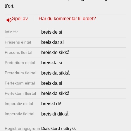
ti'óri.
Lenkjer
Spel av
Har du kommentar til ordet?
volume_up
Kontakt
Infinitiv
breiskle si
oss
Presens eintal
breisklar si
Presens fleirtal
breiskle sikkå
Preteritum eintal
breiskla si
Preteritum fleirtal
breiskla sikkå
Perfektum eintal
breiskla si
Perfektum fleirtal
breiskla sikkå
Imperativ eintal
breiskl di!
Imperativ fleirtal
breiskli dikkå!
Registrerings­grunn
Dialektord / uttrykk