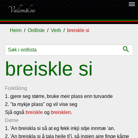
dehaze
Vallemål.no
Heim
Ordliste
Verb
breiskle si
search
Ordliste
breiskle si
Om
vallemålet
Forklåring
1. gjere seg større, bruke meir plass enn turvande
2. "ta mykje plass" og vil vise seg
Gjestebok
Sjå også
breiskle
og
breisklen
.
Døme
Nyhende
1. 'An breiskla si så at eg fekk inkji sitje innmæ 'an.
2. 'An breiskla si å tala heile tí'í, så ingjen aire finge kåme