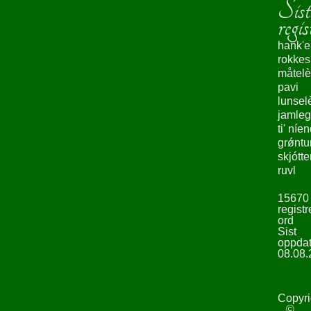
Sist
regis
hank'e
rokke
måtelè
pavi
lunsel
jamleg
ti' níe
grǿntu
skjótte
ruvl
15670
registr
ord
Sist
oppdat
08.08.
Copyri
©