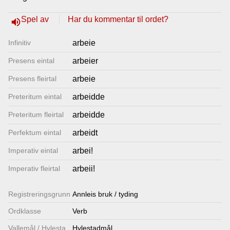
Lenkjer
Spel av
Har du kommentar til ordet?
volume_up
Infinitiv
arbeie
Kontakt
Presens eintal
arbeier
oss
Presens fleirtal
arbeie
Preteritum eintal
arbeidde
Preteritum fleirtal
arbeidde
Perfektum eintal
arbeidt
Imperativ eintal
arbei!
Imperativ fleirtal
arbeii!
Registrerings­grunn
Annleis bruk / tyding
Ordklasse
Verb
Vallemål / Hylestadmål
Hylestadmål