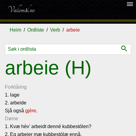
dehaze
Vallemål.no
Heim
Ordliste
Verb
arbeie
search
Ordliste
arbeie (H)
Om
vallemålet
Forklåring
1. lage
2. arbeide
Gjestebok
Sjå også
gjère
.
Døme
Nyhende
1. Kvæ hèv' arbeidt denné kubbestólen?
2. Eg arbeier mæ kubbestólæ ennå.